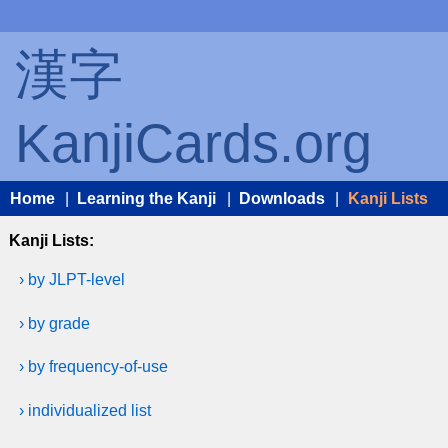
漢字
KanjiCards.org
Home
|
Learning the Kanji
|
Downloads
|
Kanji Lists
Kanji Lists:
› by JLPT-level
› by grade
› by frequency-of-use
› individualized list