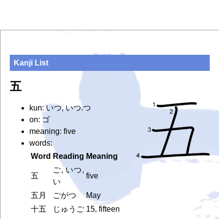
Kanji List
五
kun: いつ, いつ.つ
on: ゴ
meaning: five
words:
Word
Reading
Meaning
ご, いつ,
五
five
い
五月
ごがつ
May
十五
じゅうご
15, fifteen