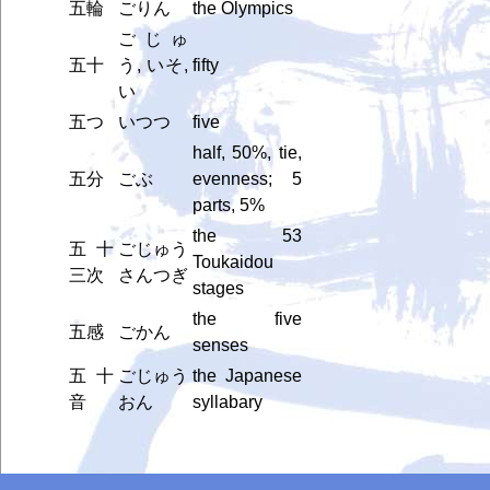
五輪
ごりん
the Olympics
ごじゅ
五十
う, いそ,
fifty
い
五つ
いつつ
five
half, 50%, tie,
五分
ごぶ
evenness; 5
parts, 5%
the 53
五十
ごじゅう
Toukaidou
三次
さんつぎ
stages
the five
五感
ごかん
senses
五十
ごじゅう
the Japanese
音
おん
syllabary