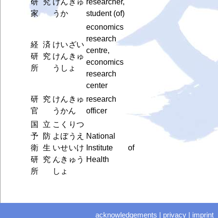
研究
けんきゅ
researcher,
家
うか
student (of)
economics
research
経済
けいざい
centre,
研究
けんきゅ
economics
所
うしょ
research
center
研究
けんきゅ
research
官
うかん
officer
国立
こくりつ
予防
よぼうえ
National
衛生
いせいけ
Institute of
研究
んきゅう
Health
所
しょ
acknowledgements
|
privacy
|
imprint