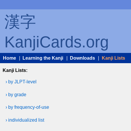
漢字
KanjiCards.org
Home
|
Learning the Kanji
|
Downloads
|
Kanji Lists
Kanji Lists:
› by JLPT-level
› by grade
› by frequency-of-use
› individualized list