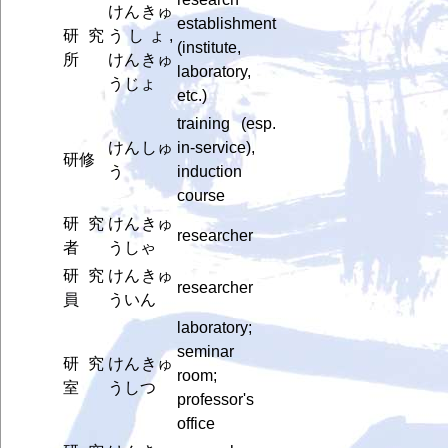
けんきゅ
establishment
研究
うしょ,
(institute,
所
けんきゅ
laboratory,
うじょ
etc.)
training (esp.
けんしゅ
in-service),
研修
う
induction
course
研究
けんきゅ
researcher
者
うしゃ
研究
けんきゅ
researcher
員
ういん
laboratory;
seminar
研究
けんきゅ
room;
室
うしつ
professor's
office