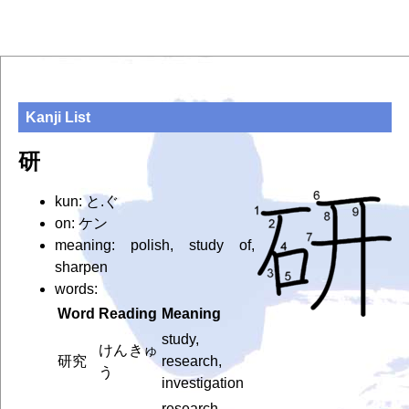
Kanji List
研
kun: と.ぐ
on: ケン
meaning: polish, study of,
sharpen
words:
Word
Reading
Meaning
study,
けんきゅ
研究
research,
う
investigation
research