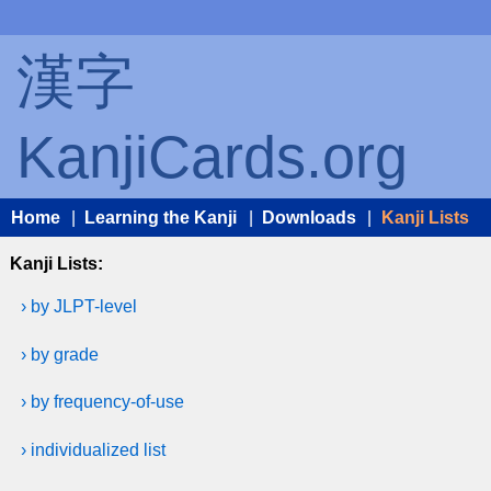
漢字
KanjiCards.org
Home
|
Learning the Kanji
|
Downloads
|
Kanji Lists
Kanji Lists:
› by JLPT-level
› by grade
› by frequency-of-use
› individualized list