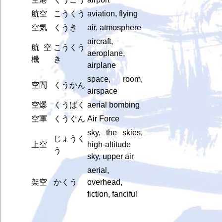
航空
こうくう
aviation, flying
空気
くうき
air, atmosphere
aircraft,
航空
こうくう
aeroplane,
機
き
airplane
space, room,
空間
くうかん
airspace
空爆
くうばく
aerial bombing
空軍
くうぐん
Air Force
sky, the skies,
じょうく
上空
high-altitude
う
sky, upper air
aerial,
架空
かくう
overhead,
fiction, fanciful