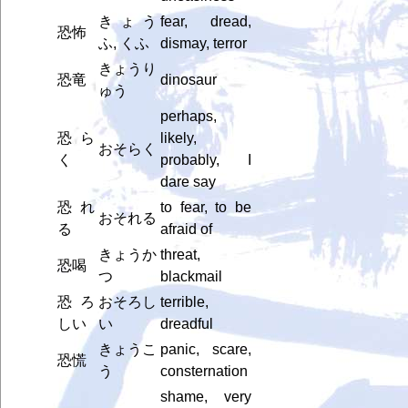
きょう
fear, dread,
恐怖
ふ, くふ
dismay, terror
きょうり
恐竜
dinosaur
ゅう
perhaps,
恐ら
likely,
おそらく
く
probably, I
dare say
恐れ
to fear, to be
おそれる
る
afraid of
きょうか
threat,
恐喝
つ
blackmail
恐ろ
おそろし
terrible,
しい
い
dreadful
きょうこ
panic, scare,
恐慌
う
consternation
shame, very