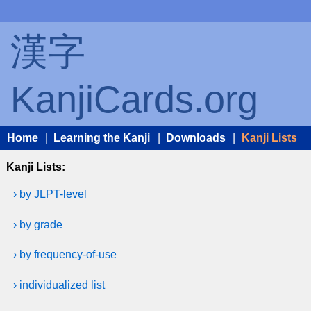
漢字
KanjiCards.org
Home
|
Learning the Kanji
|
Downloads
|
Kanji Lists
Kanji Lists:
› by JLPT-level
› by grade
› by frequency-of-use
› individualized list