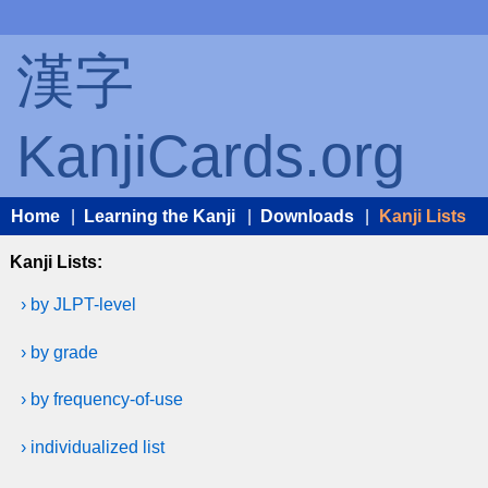
漢字
KanjiCards.org
Home
|
Learning the Kanji
|
Downloads
|
Kanji Lists
Kanji Lists:
› by JLPT-level
› by grade
› by frequency-of-use
› individualized list