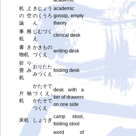
机上
きじょう
academic
の空
のくうろ
gossip, empty
論
ん
theory
事務
じむづく
clerical desk
机
え
書き
かきもの
writing desk
物机
づくえ
折り
おりたた
畳み
folding desk
みつくえ
机
かたそで
desk with a
片袖
づくえ,
tier of drawers
机
かたそで
on one side
つくえ
camp stool,
床机
しょうぎ
folding stool
word of