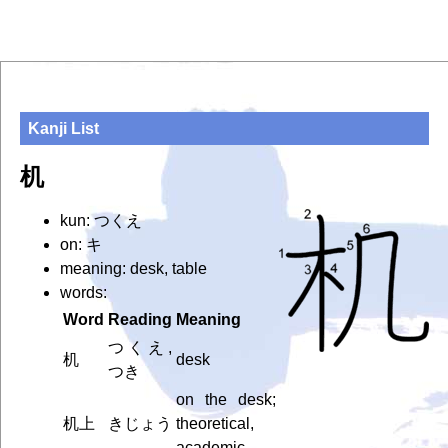
Kanji List
机
kun: つくえ
on: キ
meaning: desk, table
words:
Word
Reading
Meaning
つくえ,
机
desk
つき
on the desk;
机上
きじょう
theoretical,
academic