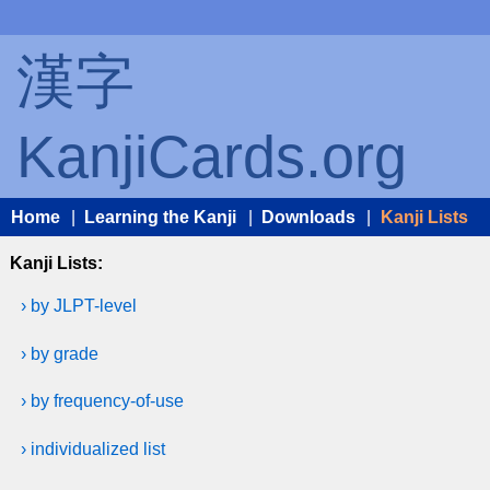
漢字
KanjiCards.org
Home
|
Learning the Kanji
|
Downloads
|
Kanji Lists
Kanji Lists:
› by JLPT-level
› by grade
› by frequency-of-use
› individualized list