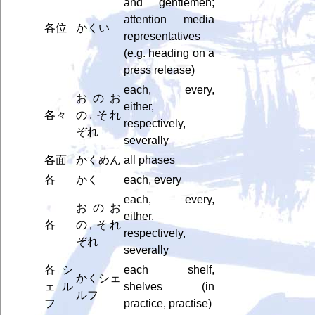
and gentlemen;
attention media
各位
かくい
representatives
(e.g. heading on a
press release)
each, every,
おのお
either,
各々
の, それ
respectively,
ぞれ
severally
各面
かくめん
all phases
各
かく
each, every
each, every,
おのお
either,
各
の, それ
respectively,
ぞれ
severally
各シ
each shelf,
かくシェ
ェル
shelves (in
ルフ
フ
practice, practise)