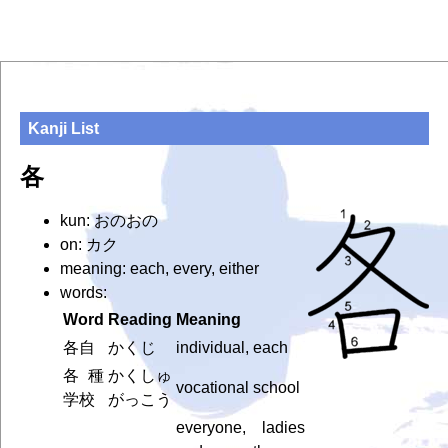
Kanji List
各
kun: おのおの
on: カク
meaning: each, every, either
words:
Word
Reading
Meaning
各自
かくじ
individual, each
各種
かくしゅ
vocational school
学校
がっこう
everyone, ladies