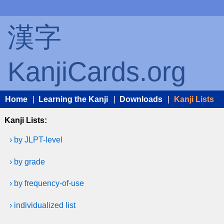
漢字
KanjiCards.org
Home
|
Learning the Kanji
|
Downloads
|
Kanji Lists
Kanji Lists:
› by JLPT-level
› by grade
› by frequency-of-use
› individualized list