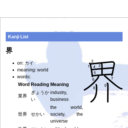
Kanji List
界
on: カイ
meaning: world
words:
Word
Reading
Meaning
ぎょうか
industry,
業界
い
business
the world,
世界
せかい
society, the
universe