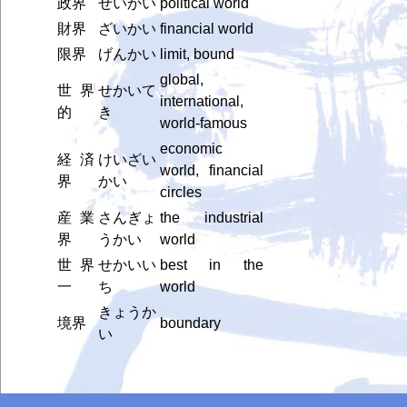
政界
せいかい
political world
財界
ざいかい
financial world
限界
げんかい
limit, bound
global,
世界
せかいて
international,
的
き
world-famous
economic
経済
けいざい
world, financial
界
かい
circles
産業
さんぎょ
the industrial
界
うかい
world
世界
せかいい
best in the
一
ち
world
きょうか
境界
boundary
い