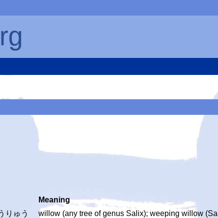
rg
Meaning
ようりゅう
willow (any tree of genus Salix); weeping willow (Sa