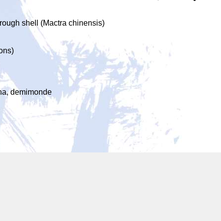
trough shell (Mactra chinensis)
ons)
eisha, demimonde