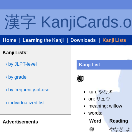
漢字 KanjiCards.o
Home
|
Learning the Kanji
|
Downloads
|
Kanji Lists
Kanji Lists:
› by JLPT-level
Kanji List
› by grade
柳
› by frequency-of-use
kun: やなぎ
on: リュウ
› individualized list
meaning: willow
words:
Word
Reading
Advertisements
柳
やなぎ, 