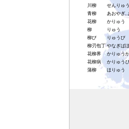
川柳
せんりゅ
青柳
あおやぎ,
花柳
かりゅう
柳
りゅう
柳び
りゅうび
柳刃包丁
やなぎば
花柳界
かりゅう
花柳病
かりゅう
蒲柳
ほりゅう