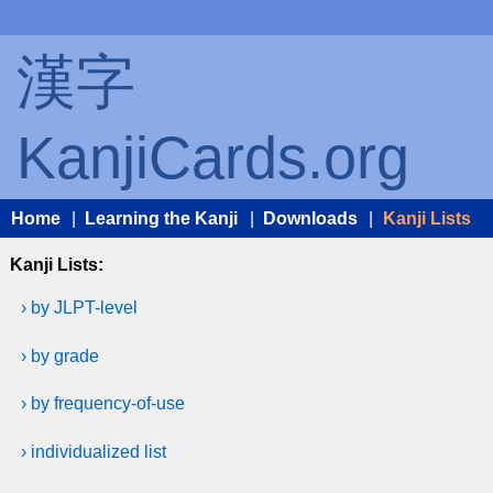
漢字
KanjiCards.org
Home
|
Learning the Kanji
|
Downloads
|
Kanji Lists
Kanji Lists:
› by JLPT-level
› by grade
› by frequency-of-use
› individualized list