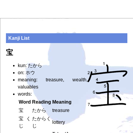
Kanji List
宝
kun: たから
on: ホウ
meaning: treasure, wealth,
valuables
words:
Word
Reading
Meaning
宝
たから
treasure
宝く
たからく
lottery
じ
じ