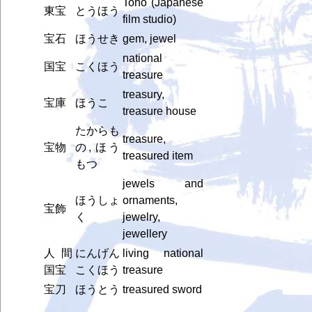
Toho (Japanese
東宝
とうほう
film studio)
宝石
ほうせき
gem, jewel
national
国宝
こくほう
treasure
treasury,
宝庫
ほうこ
treasure house
たからも
treasure,
宝物
の, ほう
treasured item
もつ
jewels and
ほうしょ
ornaments,
宝飾
く
jewelry,
jewellery
人間
にんげん
living national
国宝
こくほう
treasure
宝刀
ほうとう
treasured sword