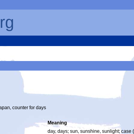
rg
apan, counter for days
Meaning
day, days; sun, sunshine, sunlight; case 