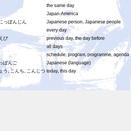
the same day
Japan-America
 にっぽんじん
Japanese person, Japanese people
every day
まえび
previous day, the day before
all days
schedule, program, programme, agenda
にっぽんご
Japanese (language)
ょう, こんち, こんじつ
today, this day