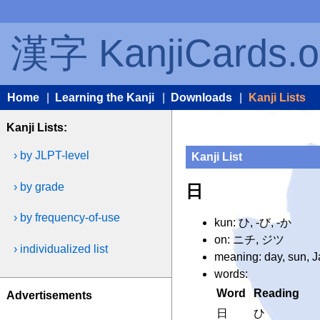
漢字 KanjiCards.o
Home
|
Learning the Kanji
|
Downloads
|
Kanji Lists
Kanji Lists:
› by JLPT-level
Kanji List
› by grade
日
› by frequency-of-use
kun: ひ, -び, -か
on: ニチ, ジツ
› individualized list
meaning: day, sun, J
words:
Word
Reading
Advertisements
日
ひ