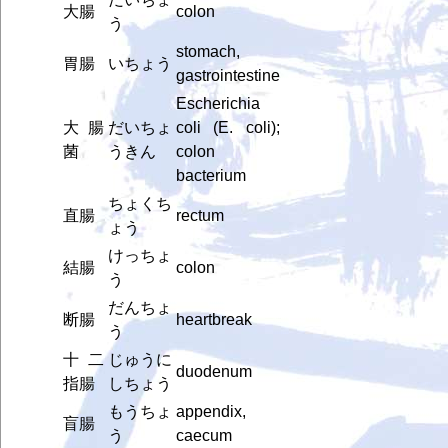
大腸
colon
う
stomach,
胃腸
いちょう
gastrointestine
Escherichia
大腸
だいちょ
coli (E. coli);
菌
うきん
colon
bacterium
ちょくち
直腸
rectum
ょう
けっちょ
結腸
colon
う
だんちょ
断腸
heartbreak
う
十二
じゅうに
duodenum
指腸
しちょう
もうちょ
appendix,
盲腸
う
caecum