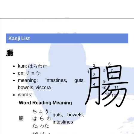
Kanji List
腸
kun: はらわた
on: チョウ
meaning: intestines, guts,
bowels, viscera
words:
Word
Reading
Meaning
ちょう,
guts, bowels,
腸
はらわ
intestines
た, わた
だいちょ