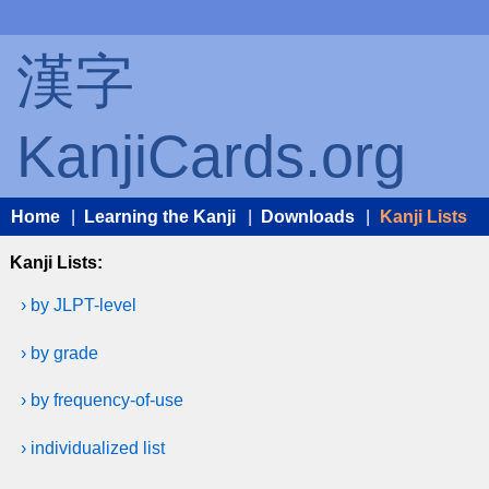
漢字
KanjiCards.org
Home
|
Learning the Kanji
|
Downloads
|
Kanji Lists
Kanji Lists:
› by JLPT-level
› by grade
› by frequency-of-use
› individualized list