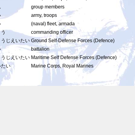
ん
group members
い
army, troops
い
(naval) fleet, armada
ょう
commanding officer
ょうじえいたい
Ground Self-Defense Forces (Defence)
い
battalion
ょうじえいたい
Maritime Self Defense Forces (Defence)
いたい
Marine Corps, Royal Marines