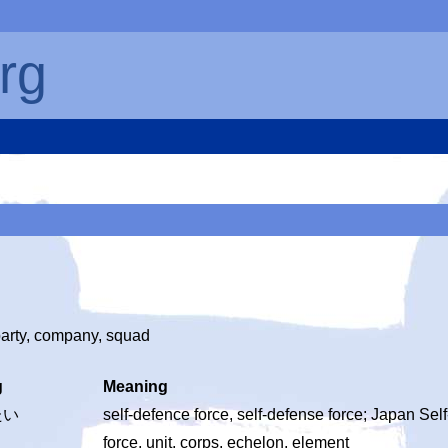
rg
party, company, squad
g
Meaning
たい
self-defence force, self-defense force; Japan Se
force, unit, corps, echelon, element