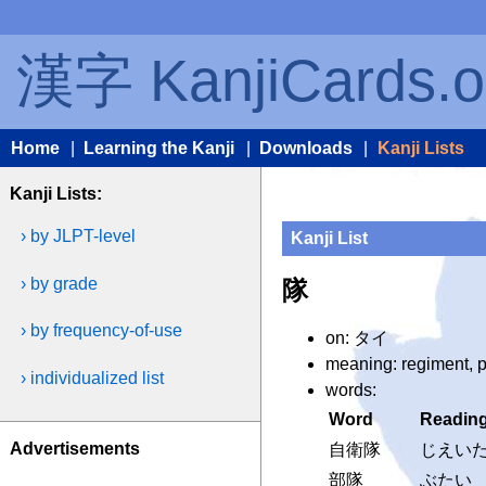
漢字 KanjiCards.o
Home
|
Learning the Kanji
|
Downloads
|
Kanji Lists
Kanji Lists:
› by JLPT-level
Kanji List
› by grade
隊
› by frequency-of-use
on: タイ
meaning: regiment, 
› individualized list
words:
Word
Readin
Advertisements
自衛隊
じえい
部隊
ぶたい