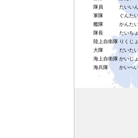
隊員
たいい
軍隊
ぐんた
艦隊
かんた
隊長
たいち
陸上自衛隊
りくじ
大隊
だいた
海上自衛隊
かいじ
海兵隊
かいへ