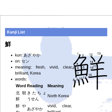
Kanji List
鮮
kun: あざ.やか
on: セン
meaning: fresh, vivid, clear,
brilliant, Korea
words:
Word
Reading
Meaning
北朝
きたちょ
North Korea
鮮
うせん
鮮や
vivid, clear,
あざやか
か
brilliant