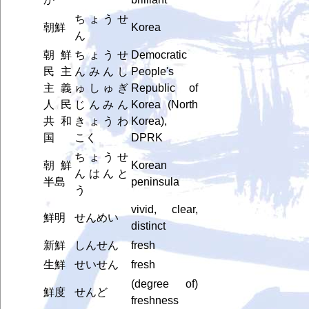
ちょうせ
朝鮮
Korea
ん
朝鮮
ちょうせ
Democratic
民主
んみんし
People's
主義
ゅしゅぎ
Republic of
人民
じんみん
Korea (North
共和
きょうわ
Korea),
国
こく
DPRK
ちょうせ
朝鮮
Korean
んはんと
半島
peninsula
う
vivid, clear,
鮮明
せんめい
distinct
新鮮
しんせん
fresh
生鮮
せいせん
fresh
(degree of)
鮮度
せんど
freshness