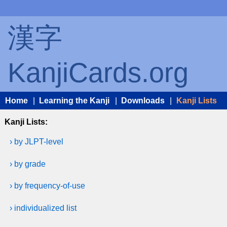
漢字
KanjiCards.org
Home
|
Learning the Kanji
|
Downloads
|
Kanji Lists
Kanji Lists:
› by JLPT-level
› by grade
› by frequency-of-use
› individualized list