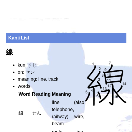
Kanji List
線
kun: すじ
on: セン
meaning: line, track
words:
Word
Reading
Meaning
line (also
telephone,
線
せん
railway), wire,
beam
route, line,