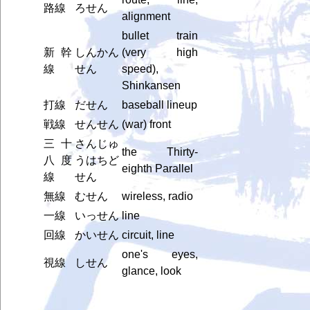
路線
ろせん
alignment
bullet train
新幹
しんかん
(very high
線
せん
speed),
Shinkansen
打線
だせん
baseball lineup
戦線
せんせん
(war) front
三十
さんじゅ
the Thirty-
八度
うはちど
eighth Parallel
線
せん
無線
むせん
wireless, radio
一線
いっせん
line
回線
かいせん
circuit, line
one's eyes,
視線
しせん
glance, look