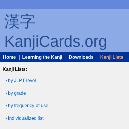
漢字
KanjiCards.org
Home
|
Learning the Kanji
|
Downloads
|
Kanji Lists
Kanji Lists:
› by JLPT-level
› by grade
› by frequency-of-use
› individualized list