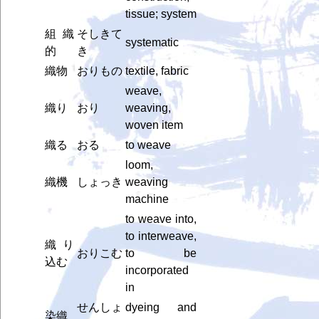
tissue; system
組織
そしきて
systematic
的
き
織物
おりもの
textile, fabric
weave,
織り
おり
weaving,
woven item
織る
おる
to weave
loom,
織機
しょっき
weaving
machine
to weave into,
to interweave,
織り
おりこむ
to be
込む
incorporated
in
せんしょ
dyeing and
染織