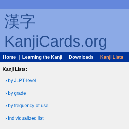
漢字
KanjiCards.org
Home
|
Learning the Kanji
|
Downloads
|
Kanji Lists
Kanji Lists:
› by JLPT-level
› by grade
› by frequency-of-use
› individualized list