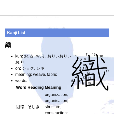
Kanji List
織
kun: お.る, お.り, おり, -おり, -
お.り
on: ショク, シキ
meaning: weave, fabric
words:
Word
Reading
Meaning
organization,
organisation;
組織
そしき
structure,
construction;